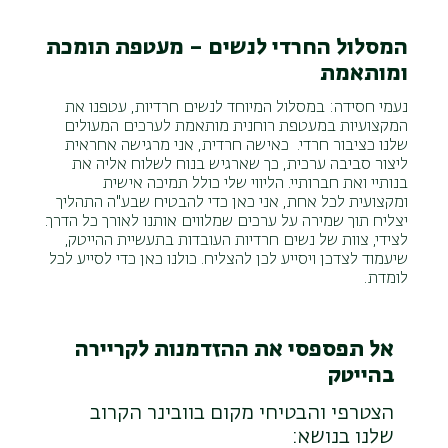
המסלול החרדי לנשים – מעטפת תומכת
ומותאמת
נעמי חסידה: במסלול המיוחד לנשים חרדיות, עטפנו את
המקצועיות במעטפת רוחנית מותאמת לערכים המעולים
שלנו כציבור חרדי. כאישה חרדית, אני מרגישה אחראית
ליצור סביבה ערכית, כך שארגיש בנוח לשלוח אליה את
בנותיי ואת חברותיי. הליווי שלי כולל תמיכה אישית
ומקצועית לכל אחת, אני כאן כדי להבטיח שבע"ה התהליך
יצליח תוך שמירה על ערכים שמלווים אותנו לאורך כל הדרך.
לצידי, צוות של נשים חרדיות העובדות בתעשיית ההייטק,
שיעמוד לצדכן ויסייע לכן להצליח. כולנו כאן כדי לסייע לכל
לומדת.
אל תפספסי את ההזדמנות לקריירה
בהייטק
הצטרפי והבטיחי מקום בוובינר הקרוב
שלנו בנושא: