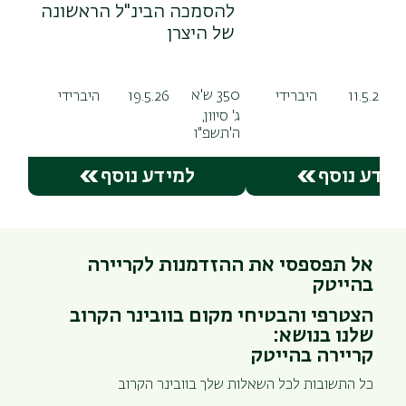
רן
להסמכה הבינ"ל הראשונה
של היצרן
350 ש'א
היברידי
היברידי
19.5.26
11.5.26
ג' סיוון,
ה'תשפ"ו
מידע נוסף
למידע נוסף
אל תפספסי את ההזדמנות לקריירה
בהייטק
הצטרפי והבטיחי מקום בוובינר הקרוב
שלנו בנושא:
קריירה בהייטק
כל התשובות לכל השאלות שלך בוובינר הקרוב