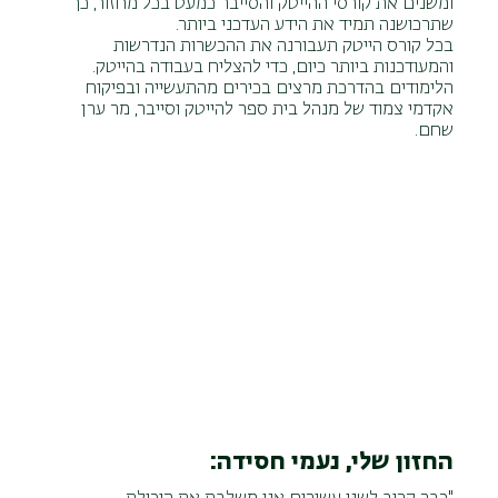
ומשנים את קורסי ההייטק והסייבר כמעט בכל מחזור, כך
שתרכושנה תמיד את הידע העדכני ביותר.
בכל קורס הייטק תעבורנה את ההכשרות הנדרשות
והמעודכנות ביותר כיום, כדי להצליח בעבודה בהייטק.
הלימודים בהדרכת מרצים בכירים מהתעשייה ובפיקוח
אקדמי צמוד של מנהל בית ספר להייטק וסייבר, מר ערן
שחם.
החזון שלי, נעמי חסידה: